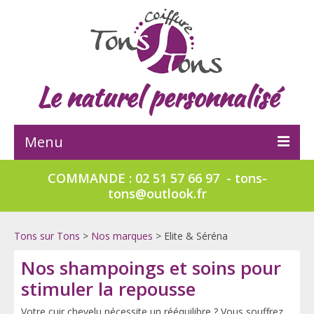
Le naturel personnalisé
Menu
COMMANDE : 02 51 57 66 97 - tons-
Accueil
tons@outlook.fr
Institut capillaire Capizen
Tons sur Tons
>
Nos marques
>
Elite & Séréna
Le salon
Nos shampoings et soins pour
Nos marques
stimuler la repousse
Capiplante
Votre cuir chevelu nécessite un rééquilibre ? Vous souffrez